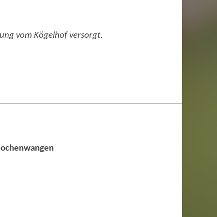
tung vom Kögelhof versorgt
.
Mochenwangen