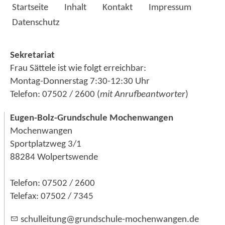
Startseite
Inhalt
Kontakt
Impressum
Datenschutz
Sekretariat
Frau Sättele ist wie folgt erreichbar:
Montag-Donnerstag 7:30-12:30 Uhr
Telefon: 07502 / 2600 (
mit Anrufbeantworter
)
Eugen-Bolz-Grundschule Mochenwangen
Mochenwangen
Sportplatzweg 3/1
88284 Wolpertswende
Telefon: 07502 / 2600
Telefax: 07502 / 7345
sch
ll
t
ng
gr
ndsch
l
-m
ch
nw
ng
n
d